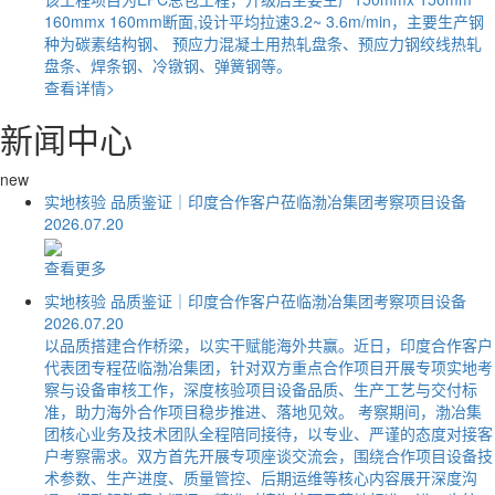
160mmx 160mm断面,设计平均拉速3.2~ 3.6m/min，主要生产钢
种为碳素结构钢、 预应力混凝土用热轧盘条、预应力钢绞线热轧
盘条、焊条钢、冷镦钢、弹簧钢等。
查看详情>
新闻中心
new
实地核验 品质鉴证｜印度合作客户莅临渤冶集团考察项目设备
2026.07.20
查看更多
实地核验 品质鉴证｜印度合作客户莅临渤冶集团考察项目设备
2026.07.20
以品质搭建合作桥梁，以实干赋能海外共赢。近日，印度合作客户
代表团专程莅临渤冶集团，针对双方重点合作项目开展专项实地考
察与设备审核工作，深度核验项目设备品质、生产工艺与交付标
准，助力海外合作项目稳步推进、落地见效。 考察期间，渤冶集
团核心业务及技术团队全程陪同接待，以专业、严谨的态度对接客
户考察需求。双方首先开展专项座谈交流会，围绕合作项目设备技
术参数、生产进度、质量管控、后期运维等核心内容展开深度沟