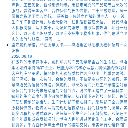
降耗、工艺优化、智能制造升级，用稳定可靠的产品与专业高效的
服务，赢得全国客户、合作伙伴的长久信赖。二十三载峥嵘，每一
份荣光皆源于同心同行。 感恩每一位并肩作战的渤冶人。从一线
生产车间到设计院，从仓储物流一线到后勤管理岗位，一代代渤冶
人扎根岗位、埋头实干，高温炉前坚守、技改深夜攻坚、项目一线
奔赴，以汗水淬炼品质，以坚守支撑集团稳步扩张，你们是渤冶坚
实的底气与财富。 感恩一...
坚守履约承诺，严把质量关卡——渤冶集团以硬核质检护航每一次
发货
2026.06.16
在激烈的市场竞争中，履约能力与产品质量是企业的生命线。渤冶
集团始终秉持“客户至上、质量为本”的核心理念，将保履约作为对
客户的庄严承诺，将严格的实验与质检作为产品出厂的重要防线。
我们深知，每一次按时、合格的发货，不仅是商业契约的履行，更
是渤冶品牌信誉的传递。保履约：以高效协同兑现庄严承诺面对复
杂多变的市场需求与紧迫的交付节点，渤冶集团建立了一套科学、
敏捷的生产调度与供应链协同机制。从订单下达的那一刻起，跨部
门联动机制即刻启动。生产计划部门精准排产，采购部门全力保障
原材料供应，物流团队提前规划运输路线。我们打破部门壁垒，实
现全流程的穿透式管理，确保每一个生产环节无缝衔接。即使在面
临产能紧张或突发状况时，渤冶人也能通过优化生产工序、合理调
配资源，千方百计保障重点订单的按期交付，用实际行动诠释“言