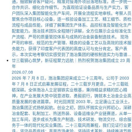
通，细致解答客户疑问，精准对接海外项目落地标准，进一步统一
合作共识、细化合作细节。 为直观验证设备品质与生产实力，客
户团队深入集团智能化生产车间，开展全流程实地审核。考察人员
聚焦合作项目核心设备，逐一核验设备加工工艺、精工细节、质检
流程与成品性能，详细了解集团生产体系、品控标准及智能化生产
配套能力。渤冶技术团队全程随行讲解，全方位展示企业标准化生
产流程、严苛的质量管控体系与成熟的冶金装备制造技术。 现场
严苛的审核、规范的生产管理、精良的设备工艺以及高效的技术服
务能力，获得了印度客户代表团的高度认可与充分肯定。客户表
示，本次实地考察切实感受到了渤冶集团的硬核制造实力与靠谱...
廿三载钢心筑梦，新征程聚力远航｜热烈祝贺渤冶集团成立 23 周
年
2026.07.08
2026 年 7 月 8 日，渤冶集团迎来成立二十三周年。公司于 2003
年 7 月 8 日正式启幕发展征程，二十三载岁月更迭，二十三载砥
砺深耕。全体渤冶人立足钢铁实业根基，秉持精益求精的匠心精
神，在产业发展大势中锐意进取、勇毅前行，铸就本土冶金企业高
质量发展的奋进篇章。 时光回溯至 2003 年，立足唐山工业沃土，
渤冶集团正式扬帆起航。创业之初，团队怀揣实业兴邦初心，深耕
冶金配套、轧制加工、热送热装、设备运维全产业链赛道，从单一
加工车间，逐步成长为集生产制造、技术研发、物流交付、综合服
务于一体的现代化实业集团。二十三载风雨兼程，我们见证行业更
迭，坚守品质底线；直面市场考验，坚持技术革新，持续推进节能