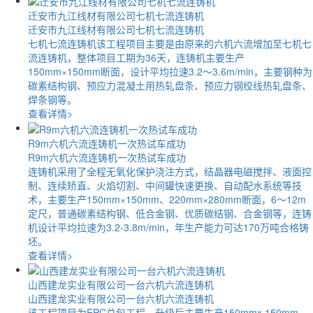
迁安市九江线材有限公司七机七流连铸机
迁安市九江线材有限公司七机七流连铸机
七机七流连铸机该工程项目主要是由原来的六机六流增加至七机七
流连铸机，整体项目工期为36天，连铸机主要生产
150mm×150mm断面，设计平均拉速3.2～3.6m/min，主要钢种为
碳素结构钢、预应力混凝土用热轧盘条、预应力钢绞线热轧盘条、
焊条钢等。
查看详情>
R9m六机六流连铸机一次热试车成功
R9m六机六流连铸机一次热试车成功
连铸机采用了全程无氧化保护浇注方式，结晶器电磁搅拌、液面控
制、连续矫直、火焰切割、中间罐快速更换、自动配水系统等技
术，主要生产150mm×150mm、220mm×280mm断面，6～12m
定尺，普通碳素结构钢、低合金钢、优质碳结钢、合金钢等，连铸
机设计平均拉速为3.2-3.8m/min，年生产能力可达170万吨合格铸
坯。
查看详情>
山西建龙实业有限公司一台六机六流连铸机
山西建龙实业有限公司一台六机六流连铸机
该工程项目为EPC总包工程，升级后主要生产150mmx 150mm